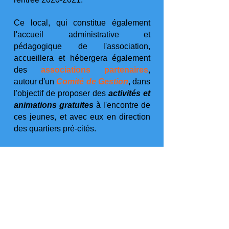
Ce local, qui constitue également
l'accueil administrative et
pédagogique de l'association,
accueillera et hébergera également
des
associations partenaires
,
autour d'un
Comité de Gestion
, dans
l'objectif de proposer des
activités et
animations gratuites
à l'encontre de
ces jeunes, et avec eux en direction
des quartiers pré-cités.
La première mission des enfants et
des jeunes sera de choisir un nom à
l'image de ce qu'ils feront de leur
Accueil ... :-D
Alors, nous vous disons à très vite.