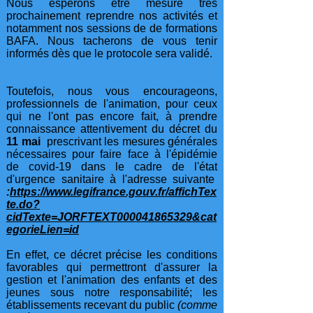
Nous espérons être mesure très
prochainement reprendre nos activités et
notamment nos sessions de de formations
BAFA. Nous tacherons de vous tenir
informés dès que le protocole sera validé.
Toutefois, nous vous encourageons,
professionnels de l'animation, pour ceux
qui ne l'ont pas encore fait, à prendre
connaissance attentivement du décret du
11 mai
prescrivant les mesures générales
nécessaires pour faire face à l'épidémie
de covid-19 dans le cadre de l'état
d'urgence sanitaire à l'adresse suivante
:
https://www.legifrance.gouv.fr/affichTex
te.do?
cidTexte=JORFTEXT000041865329&cat
egorieLien=id
En effet, ce décret précise les conditions
favorables qui permettront d'assurer la
gestion et l'animation des enfants et des
jeunes sous notre responsabilité; les
établissements recevant du public
(comme