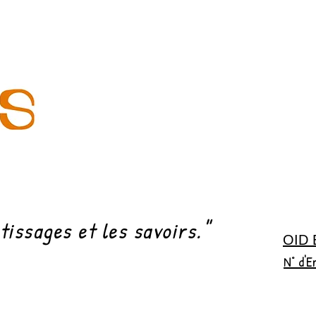
"
tissages et les savoirs.
OID
N° d'E