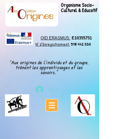
Organisme Socio-
Culturel & Educatif
OID ERASMUS:
E10355751
N° d'Enregistrement:
518 442 330
"Aux origines de l'individu et du groupe,
trônent les apprentissages et les
"
savoirs.
Se connecter